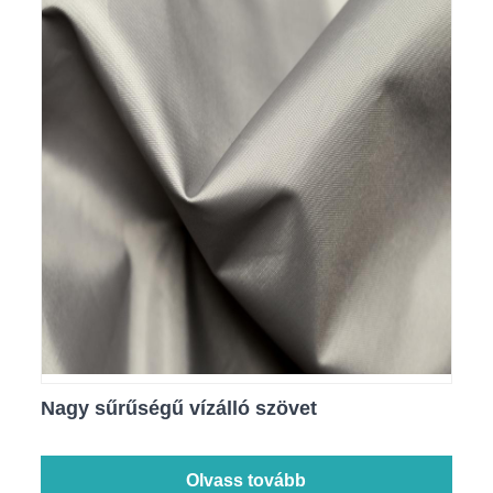
Nagy sűrűségű vízálló szövet
Olvass tovább