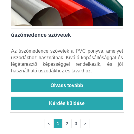
úszómedence szövetek
Az úszómedence szövetek a PVC ponyva, amelyet
uszodákhoz használnak. Kiváló kopásállósággal és
légáteresztő képességgel rendelkezik, és jól
használható uszodákhoz és tavakhoz.
Olvass tovább
Kérdés küldése
<
1
2
3
>