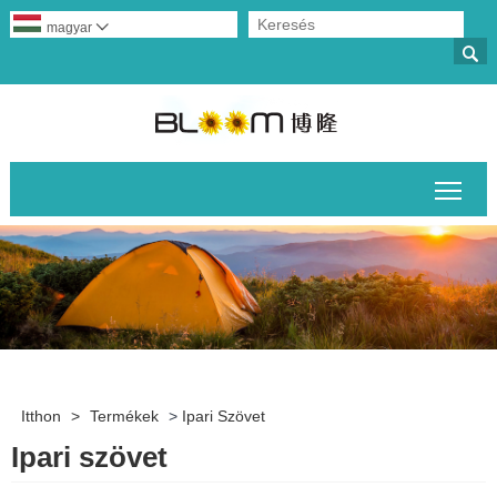
magyar


A fő
Itthon
>
Termékek
>
Ipari Szövet
Ipari szövet