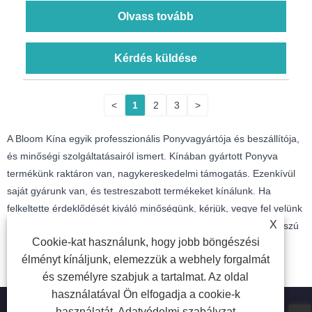
Olvass tovább
Kérdés küldése
<
1
2
3
>
A Bloom Kína egyik professzionális Ponyvagyártója és beszállítója,
és minőségi szolgáltatásairól ismert. Kínában gyártott Ponyva
termékünk raktáron van, nagykereskedelmi támogatás. Ezenkívül
saját gyárunk van, és testreszabott termékeket kínálunk. Ha
felkeltette érdeklődését kiváló minőségünk, kérjük, vegye fel velünk
X
a kapcsolatot. Őszintén reméljük, hogy az Ön megbízható, hosszú
Cookie-kat használunk, hogy jobb böngészési
távú partnere lehetünk!
élményt kínáljunk, elemezzük a webhely forgalmát
és személyre szabjuk a tartalmat. Az oldal
használatával Ön elfogadja a cookie-k
használatát.
Adatvédelmi szabályzat