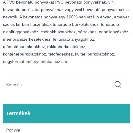
A PVC bevonatú ponyvákat PVC bevonatú ponyváknak, vinil
bevonatú poliészter ponyváknak vagy vinil bevonatú ponyváknak is
nevezik. A bevonatos ponyva egy 100%-ban vízálló anyag, amelyet
széles körben használnak teherautó burkolatokhoz, teherautó
oldalfüggönyökhöz, csónakhuzatokhoz, sátrakhoz, napellenzőkhöz,
membránszerkezetekhez, felfújható anyagokhoz,
utánfutóburkolatokhoz, raklapburkolatokhoz,
konténerburkolatokhoz, tetőfedéshez, kültéri burkolatokhoz,
nagyformátumú nyomtatáshoz stb.
Termékek
Ponyva