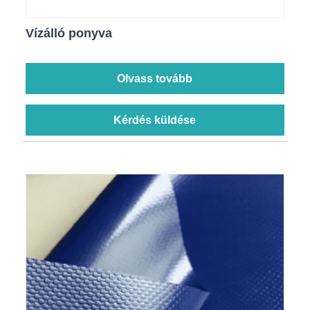
Vízálló ponyva
Olvass tovább
Kérdés küldése