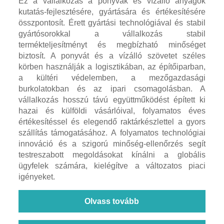
Ez a vállalkozás a ponyvák és vízálló anyagok
kutatás-fejlesztésére, gyártására és értékesítésére
összpontosít. Érett gyártási technológiával és stabil
gyártósorokkal a vállalkozás stabil
termékteljesítményt és megbízható minőséget
biztosít. A ponyvát és a vízálló szövetet széles
körben használják a logisztikában, az építőiparban,
a kültéri védelemben, a mezőgazdasági
burkolatokban és az ipari csomagolásban. A
vállalkozás hosszú távú együttműködést épített ki
hazai és külföldi vásárlóival, folyamatos éves
értékesítéssel és elegendő raktárkészlettel a gyors
szállítás támogatásához. A folyamatos technológiai
innováció és a szigorú minőség-ellenőrzés segít
testreszabott megoldásokat kínálni a globális
ügyfelek számára, kielégítve a változatos piaci
igényeket.
Olvass tovább