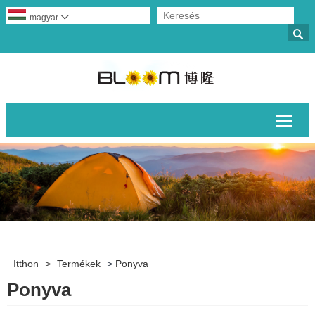
magyar


A fő
Itthon
>
Termékek
>
Ponyva
Ponyva