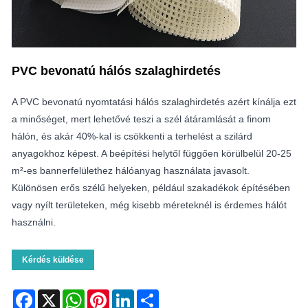
PVC bevonatú hálós szalaghirdetés
A PVC bevonatú nyomtatási hálós szalaghirdetés azért kínálja ezt
a minőséget, mert lehetővé teszi a szél átáramlását a finom
hálón, és akár 40%-kal is csökkenti a terhelést a szilárd
anyagokhoz képest. A beépítési helytől függően körülbelül 20-25
m²-es bannerfelülethez hálóanyag használata javasolt.
Különösen erős szélű helyeken, például szakadékok építésében
vagy nyílt területeken, még kisebb méreteknél is érdemes hálót
használni.
Kérdés küldése
Facebook
X
WhatsApp
Pinterest
LinkedIn
Share