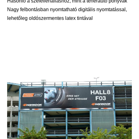
Hasonló a szélellenálláshoz, mint a teherautó ponyvák
Nagy felbontásban nyomtatható digitális nyomtatással,
lehetőleg oldószermentes latex tintával