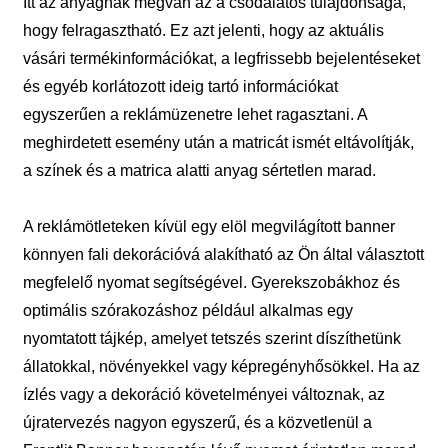
Itt az anyagnak megvan az a csodálatos tulajdonsága,
hogy felragasztható. Ez azt jelenti, hogy az aktuális
vásári termékinformációkat, a legfrissebb bejelentéseket
és egyéb korlátozott ideig tartó információkat
egyszerűen a reklámüzenetre lehet ragasztani. A
meghirdetett esemény után a matricát ismét eltávolítják,
a színek és a matrica alatti anyag sértetlen marad.
A reklámötleteken kívül egy elöl megvilágított banner
könnyen fali dekorációvá alakítható az Ön által választott
megfelelő nyomat segítségével. Gyerekszobákhoz és
optimális szórakozáshoz például alkalmas egy
nyomtatott tájkép, amelyet tetszés szerint díszíthetünk
állatokkal, növényekkel vagy képregényhősökkel. Ha az
ízlés vagy a dekoráció követelményei változnak, az
újratervezés nagyon egyszerű, és a közvetlenül a