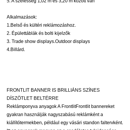
5. A szélesség 1,02 m és 3,20 m között van
Alkalmazások:
1.Belső és kültéri reklámozáshoz.
2. Épülettáblák és bolti kijelzők
3. Trade show displays.Outdoor displays
4.Billárd.
FRONTLIT BANNER IS BRILLIÁNS SZÍNES
DÍSZÖTLET BELTÉRRE
Reklámponyva anyagok A FrontlitFrontlit bannereket
gyakran használják nagyszabású reklámként a
kiállítótermekben, például egy vásári standon faltervként.