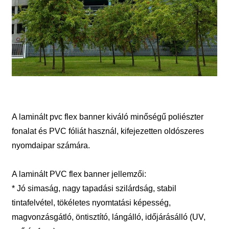
A laminált pvc flex banner kiváló minőségű poliészter
fonalat és PVC fóliát használ, kifejezetten oldószeres
nyomdaipar számára.
A laminált PVC flex banner jellemzői:
* Jó simaság, nagy tapadási szilárdság, stabil
tintafelvétel, tökéletes nyomtatási képesség,
magvonzásgátló, öntisztító, lángálló, időjárásálló (UV,