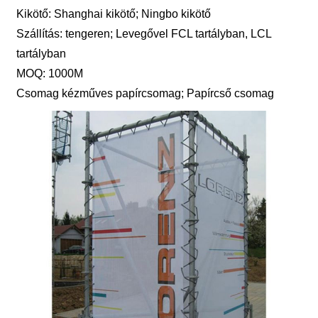
Kikötő: Shanghai kikötő; Ningbo kikötő
Szállítás: tengeren; Levegővel FCL tartályban, LCL
tartályban
MOQ: 1000M
Csomag kézműves papírcsomag; Papírcső csomag