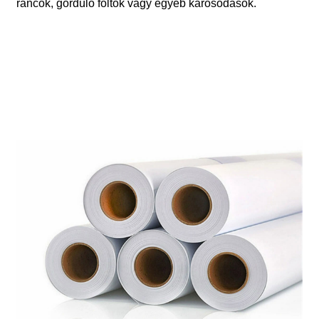
ráncok, gördülő foltok vagy egyéb károsodások.