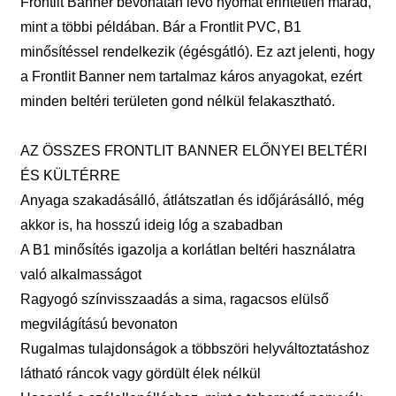
Frontlit Banner bevonatán lévő nyomat érintetlen marad,
mint a többi példában. Bár a Frontlit PVC, B1
minősítéssel rendelkezik (égésgátló). Ez azt jelenti, hogy
a Frontlit Banner nem tartalmaz káros anyagokat, ezért
minden beltéri területen gond nélkül felakasztható.
AZ ÖSSZES FRONTLIT BANNER ELŐNYEI BELTÉRI
ÉS KÜLTÉRRE
Anyaga szakadásálló, átlátszatlan és időjárásálló, még
akkor is, ha hosszú ideig lóg a szabadban
A B1 minősítés igazolja a korlátlan beltéri használatra
való alkalmasságot
Ragyogó színvisszaadás a sima, ragacsos elülső
megvilágítású bevonaton
Rugalmas tulajdonságok a többszöri helyváltoztatáshoz
látható ráncok vagy gördült élek nélkül