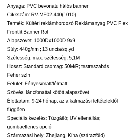
Anyaga: PVC bevonatú hálós banner
Cikkszám: RV-MF02-440(1010)
Termék: Kültéri reklámhordozó Reklámanyag PVC Flex
Frontlit Banner Roll
Alapszövet: 1000Dx1000D 9x9
Súly: 440g/nm ; 13 uncia/sq.yd
Szélesség: max. szélesség: 5,1M
Hossz: Standard csomag: 50M/R; testreszabás
Fehér szín
Felület: Fényes/matt/félmatt
Szövés: láncfonattal kötött alapszövet
Élettartam: 9-24 hónap, az alkalmazási feltételektől
függően
Speciális kezelés: Tűzgátló; UV ellenállás;
gombaellenes opció
Származási hely: Zhejiang, Kína (szárazföld)