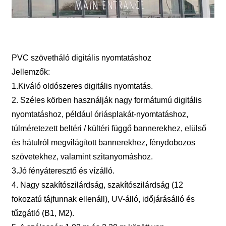
PVC szövetháló digitális nyomtatáshoz
Jellemzők:
1.Kiváló oldószeres digitális nyomtatás.
2. Széles körben használják nagy formátumú digitális
nyomtatáshoz, például óriásplakát-nyomtatáshoz,
túlméretezett beltéri / kültéri függő bannerekhez, elülső
és hátulról megvilágított bannerekhez, fénydobozos
szövetekhez, valamint szitanyomáshoz.
3.Jó fényáteresztő és vízálló.
4. Nagy szakítószilárdság, szakítószilárdság (12
fokozatú tájfunnak ellenáll), UV-álló, időjárásálló és
tűzgátló (B1, M2).