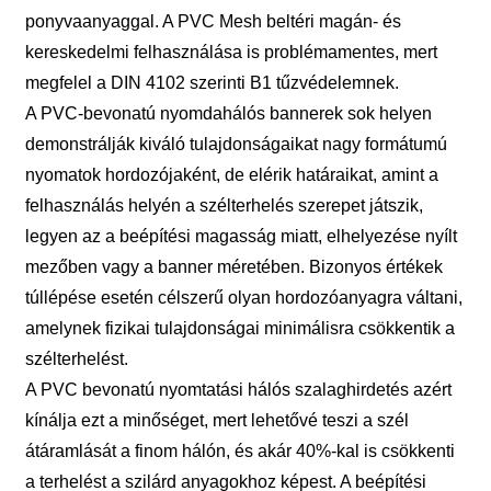
ponyvaanyaggal. A PVC Mesh beltéri magán- és
kereskedelmi felhasználása is problémamentes, mert
megfelel a DIN 4102 szerinti B1 tűzvédelemnek.
A PVC-bevonatú nyomdahálós bannerek sok helyen
demonstrálják kiváló tulajdonságaikat nagy formátumú
nyomatok hordozójaként, de elérik határaikat, amint a
felhasználás helyén a szélterhelés szerepet játszik,
legyen az a beépítési magasság miatt, elhelyezése nyílt
mezőben vagy a banner méretében. Bizonyos értékek
túllépése esetén célszerű olyan hordozóanyagra váltani,
amelynek fizikai tulajdonságai minimálisra csökkentik a
szélterhelést.
A PVC bevonatú nyomtatási hálós szalaghirdetés azért
kínálja ezt a minőséget, mert lehetővé teszi a szél
átáramlását a finom hálón, és akár 40%-kal is csökkenti
a terhelést a szilárd anyagokhoz képest. A beépítési