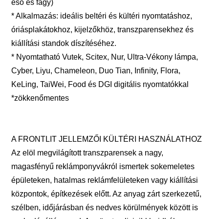
eső és fagy)
* Alkalmazás: ideális beltéri és kültéri nyomtatáshoz,
óriásplakátokhoz, kijelzőkhöz, transzparensekhez és
kiállítási standok díszítéséhez.
* Nyomtatható Vutek, Scitex, Nur, Ultra-Vékony lámpa,
Cyber, Liyu, Chameleon, Duo Tian, ​​Infinity, Flora,
KeLing, TaiWei, Food és DGI digitális nyomtatókkal
*zökkenőmentes
A FRONTLIT JELLEMZŐI KÜLTÉRI HASZNÁLATHOZ
Az elöl megvilágított transzparensek a nagy,
magasfényű reklámponyvákról ismertek sokemeletes
épületeken, hatalmas reklámfelületeken vagy kiállítási
központok, építkezések előtt. Az anyag zárt szerkezetű,
szélben, időjárásban és nedves körülmények között is