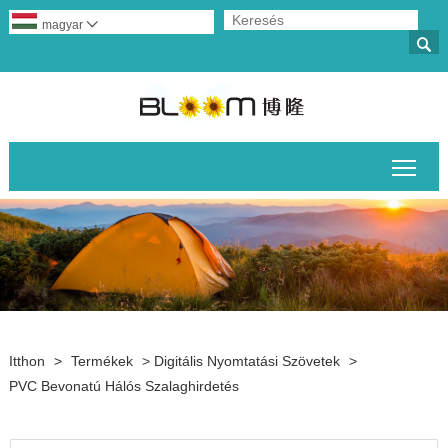
magyar


A fő
Itthon
>
Termékek
>
Digitális Nyomtatási Szövetek
>
PVC Bevonatú Hálós Szalaghirdetés