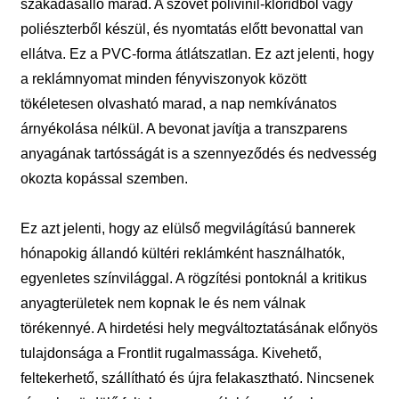
szakadásálló marad. A szövet polivinil-kloridból vagy
poliészterből készül, és nyomtatás előtt bevonattal van
ellátva. Ez a PVC-forma átlátszatlan. Ez azt jelenti, hogy
a reklámnyomat minden fényviszonyok között
tökéletesen olvasható marad, a nap nemkívánatos
árnyékolása nélkül. A bevonat javítja a transzparens
anyagának tartósságát is a szennyeződés és nedvesség
okozta kopással szemben.
Ez azt jelenti, hogy az elülső megvilágítású bannerek
hónapokig állandó kültéri reklámként használhatók,
egyenletes színvilággal. A rögzítési pontoknál a kritikus
anyagterületek nem kopnak le és nem válnak
törékennyé. A hirdetési hely megváltoztatásának előnyös
tulajdonsága a Frontlit rugalmassága. Kivehető,
feltekerhető, szállítható és újra felakasztható. Nincsenek