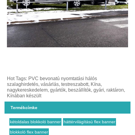
Hot Tags: PVC bevonatú nyomtatási hálós
szalaghirdetés, vásárlás, testreszabott, Kína,
nagykereskedelem, gyártók, beszállítók, gyári, raktáron,
Kínában készült
Termékcímke
kétoldalas blokkoló banner
háttérvilágítású flex banner
blokkoló flex banner