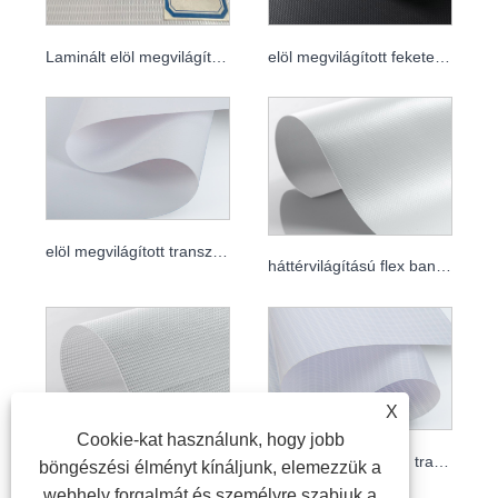
Laminált elöl megvilágított transzparens
elöl megvilágított fekete hátlap
elöl megvilágított transzparens
háttérvilágítású flex banner
X
Cookie-kat használunk, hogy jobb
Flex háttérvilágítású transzparens kültéri használatra
böngészési élményt kínáljunk, elemezzük a
PVC hálós transzparens
webhely forgalmát és személyre szabjuk a