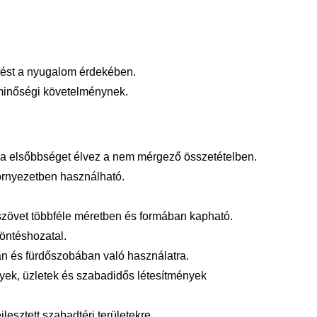
ntést a nyugalom érdekében.
 minőségi követelménynek.
a elsőbbséget élvez a nem mérgező összetételben.
örnyezetben használható.
zövet többféle méretben és formában kapható.
öntéshozatal.
n és fürdőszobában való használatra.
yek, üzletek és szabadidős létesítmények
lesztett szabadtéri területekre.