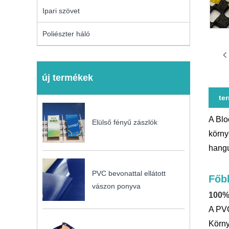
Ipari szövet
Poliészter háló
új termékek
te
A Blo
Elülső fényű zászlók
körny
hangu
PVC bevonattal ellátott
Főb
vászon ponyva
100%-
A PVC
Körny