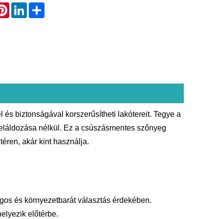
atsApp
Pinterest
LinkedIn
Share
s biztonságával korszerűsítheti lakótereit. Tegye a
 feláldozása nélkül. Ez a csúszásmentes szőnyeg
éren, akár kint használja.
os és környezetbarát választás érdekében.
elyezik előtérbe.