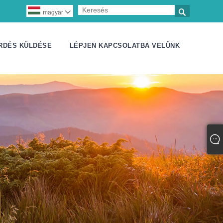

magyar

RDÉS KÜLDÉSE
LÉPJEN KAPCSOLATBA VELÜNK