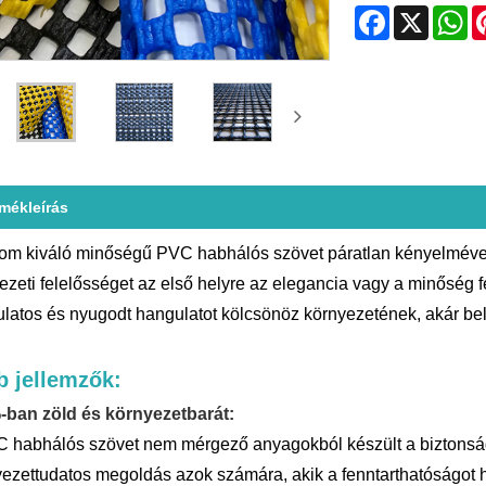
Facebook
X
Wh
rmékleírás
om kiváló minőségű PVC habhálós szövet páratlan kényelmével é
ezeti felelősséget az első helyre az elegancia vagy a minőség
latos és nyugodt hangulatot kölcsönöz környezetének, akár belt
b jellemzők:
ban zöld és környezetbarát:
 habhálós szövet nem mérgező anyagokból készült a biztonság
ezettudatos megoldás azok számára, akik a fenntarthatóságot h