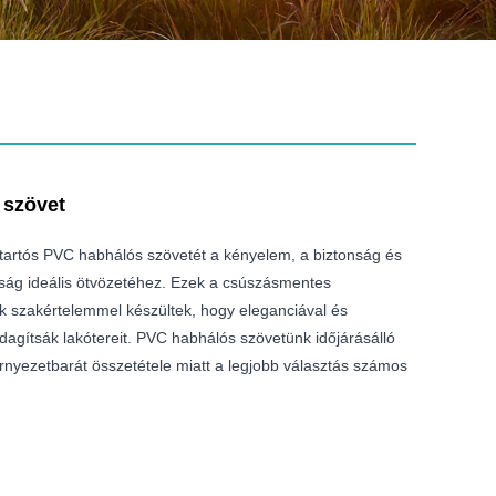
 szövet
tartós PVC habhálós szövetét a kényelem, a biztonság és
ság ideális ötvözetéhez. Ezek a csúszásmentes
 szakértelemmel készültek, hogy eleganciával és
agítsák lakótereit. PVC habhálós szövetünk időjárásálló
rnyezetbarát összetétele miatt a legjobb választás számos