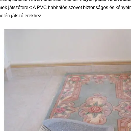
ek játszóterek: A PVC habhálós szövet biztonságos és kényelme
dtéri játszóterekhez.