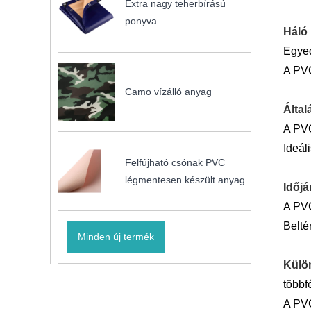
Extra nagy teherbírású
ponyva
Háló 
Egyed
A PVC
Camo vízálló anyag
Által
A PVC
Ideál
Felfújható csónak PVC
légmentesen készült anyag
Időjá
A PVC
Belté
Minden új termék
Külö
többf
A PVC