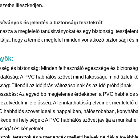
ezetbe illeszkedjen.
ítványok és jelentés a biztonsági tesztekről:
lmazza a megfelelő tanúsítványokat és egy biztonsági tesztjele
tálja, hogy a termék megfelel minden vonatkozó biztonsági és
nyök:
ség és biztonság: Minden felhasználó egészsége és biztonság
dalúság: A PVC habhálós szövet mind lakossági, mind üzleti k
sság: Ellenáll az időjárás változásainak és az idő próbájának.
eszabás: Az egyedibb megjelenés érdekében a PVC habhálós s
ezetvédelmi felelősség: A fenntarthatóság elveinek megfelelő d
 habhálós szövet ideális nappaliban, hálószobában, konyhába
kedelmi helyiségek: A PVC habhálós szövet javítja a munkahel
nságát és kényelmét.
aszok, teraszok és a medencék melletti helyek példák a továbbfej