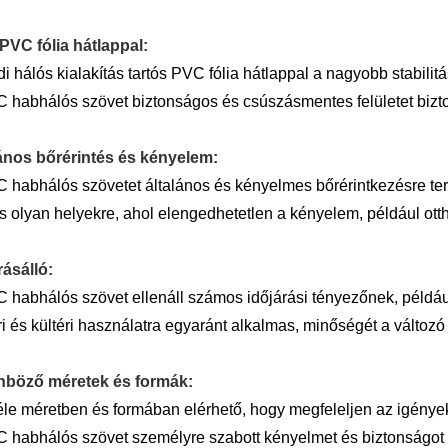
PVC fólia hátlappal:
i hálós kialakítás tartós PVC fólia hátlappal a nagyobb stabilit
 habhálós szövet biztonságos és csúszásmentes felületet bizto
ános bőrérintés és kényelem:
 habhálós szövetet általános és kényelmes bőrérintkezésre ter
is olyan helyekre, ahol elengedhetetlen a kényelem, például ott
rásálló:
 habhálós szövet ellenáll számos időjárási tényezőnek, példá
ri és kültéri használatra egyaránt alkalmas, minőségét a változ
nböző méretek és formák:
éle méretben és formában elérhető, hogy megfeleljen az igénye
 habhálós szövet személyre szabott kényelmet és biztonságot 