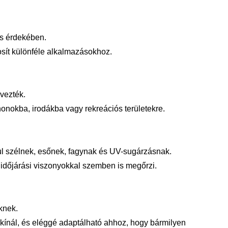
ás érdekében.
sít különféle alkalmazásokhoz.
vezték.
honokba, irodákba vagy rekreációs területekre.
ul szélnek, esőnek, fagynak és UV-sugárzásnak.
ó időjárási viszonyokkal szemben is megőrzi.
knek.
kínál, és eléggé adaptálható ahhoz, hogy bármilyen