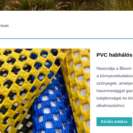
övet
PVC habhálós
Használja a Bloom 
a környezettudatos
szőnyegek, amelyek
hasznossággal gazd
tulajdonságai és kö
alkalmazáshoz.
Kérdés küldése