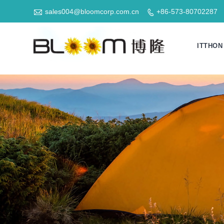

sales004@bloomcorp.com.cn
+86-573-80702287

ITTHON