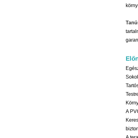
körny
Tanús
tarta
garan
Elő
Egész
Sokol
Tartó
Testr
Körny
A PVC
Keres
bizto
A ter