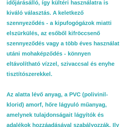
időjárásálló, így kültéri használatra is
kiváló választás. A keletkező
szennyeződés - a kipufogógázok miatti
elszürkülés, az esőből kifröccsenő
szennyeződés vagy a több éves használat
utáni mohaképződés - könnyen
eltávolítható vízzel, szivaccsal és enyhe
tisztítószerekkel.
Az alatta lévő anyag, a PVC (polivinil-
klorid) amorf, hőre lágyuló műanyag,
amelynek tulajdonságait lágyítók és
adalékok hozzáadásával szabályozzák. Ily