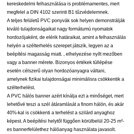
kereskedelmi felhasználása is problémamentes, mert
megfelel a DIN 4102 szerinti B1 tűzvédelemnek.
A teljes felületű PVC ponyvák sok helyen demonstrálják
kiváló tulajdonságaikat nagy formátumú nyomatok
hordozójaként, de elérik határaikat, amint a felhasználás
helyén a szélterhelés szerepet játszik, legyen az a
beépítési magasság miatt. , elhelyezése nyílt mezőben
vagy a banner mérete. Bizonyos értékek túllépése
esetén célszerű olyan hordozóanyagra váltani,
amelynek fizikai tulajdonságai minimálisra csökkentik a
szélterhelést.
A PVC hálós banner azért kínálja ezt a minőséget, mert
lehetővé teszi a szél átáramlását a finom hálón, és akár
40%-kal is csökkenti a terhelést a szilárd anyaghoz
képest. A beépítési helytől függően körülbelül 20-25 m²-
es bannerfelülethez hálóanyag használata javasolt.