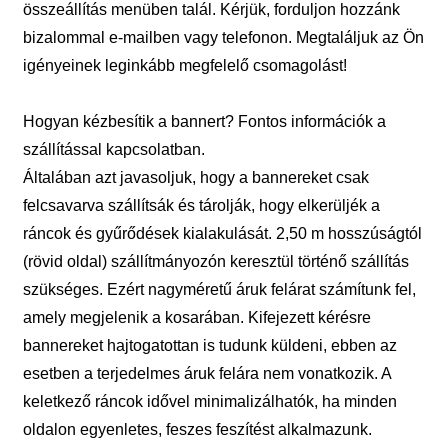
összeállítás menüben talál. Kérjük, forduljon hozzánk
bizalommal e-mailben vagy telefonon. Megtaláljuk az Ön
igényeinek leginkább megfelelő csomagolást!
Hogyan kézbesítik a bannert? Fontos információk a
szállítással kapcsolatban.
Általában azt javasoljuk, hogy a bannereket csak
felcsavarva szállítsák és tárolják, hogy elkerüljék a
ráncok és gyűrődések kialakulását. 2,50 m hosszúságtól
(rövid oldal) szállítmányozón keresztül történő szállítás
szükséges. Ezért nagyméretű áruk felárat számítunk fel,
amely megjelenik a kosarában. Kifejezett kérésre
bannereket hajtogatottan is tudunk küldeni, ebben az
esetben a terjedelmes áruk felára nem vonatkozik. A
keletkező ráncok idővel minimalizálhatók, ha minden
oldalon egyenletes, feszes feszítést alkalmazunk.