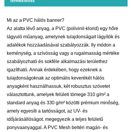
termékleírás
Mi az a PVC hálós banner?
Az alatta lévő anyag, a PVC (polivinil-klorid) egy hőre
lágyuló műanyag, amelynek tulajdonságait lágyítók és
adalékok hozzáadásával szabályozzák. Ily módon a
keménység, a szívósság vagy a rugalmasság mértéke
szabályozható és sokféle alkalmazási területhez
igazítható. Annak érdekében, hogy ezeknek a
tulajdonságoknak az optimális keverékét hálós
anyagként használhassuk, két robusztus szövetet
választottunk, amelyek felületi tömege 310 g/m² a
standard anyag és 330 g/m² közötti prémium minőség,
amely egyesíti a tartósságot, az UV- és
időjárásállóságot. megegyezik a teljes felületű
ponyvaanyaggal. A PVC Mesh beltéri magán- és