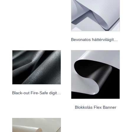
Bevonatos háttérvilágítású transzparens
Black-out Fire-Safe digitális nyomtatási szövet
Blokkolás Flex Banner