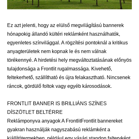
Ez azt jelenti, hogy az elülső megvilágítású bannerek
hónapokig állandó kültéri reklámként használhatók,
egyenletes színvilággal. A rögzítési pontoknál a kritikus
anyagterületek nem kopnak le és nem válnak
törékennyé. A hirdetési hely megváltoztatásának előnyös
tulajdonsága a Frontlit rugalmassága. Kivehető,
feltekerhető, szállítható és újra felakasztható. Nincsenek
ráncok, gördülő foltok vagy egyéb károsodások.
FRONTLIT BANNER IS BRILLIÁNS SZÍNES
DÍSZÖTLET BELTÉRRE
Reklámponyva anyagok A FrontlitFrontlit bannereket
gyakran használják nagyszabású reklámként a
kiállítótermekben, például egy vásári standon faltervként.