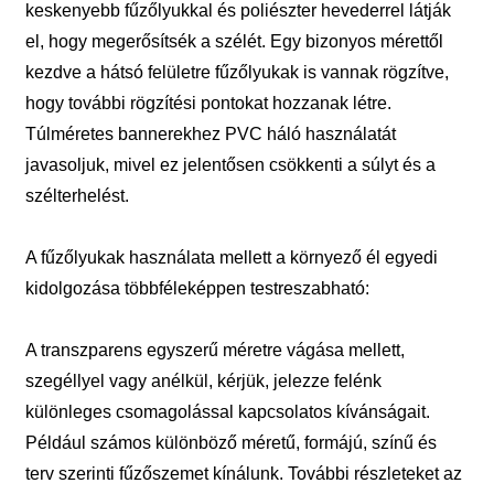
keskenyebb fűzőlyukkal és poliészter hevederrel látják
el, hogy megerősítsék a szélét. Egy bizonyos mérettől
kezdve a hátsó felületre fűzőlyukak is vannak rögzítve,
hogy további rögzítési pontokat hozzanak létre.
Túlméretes bannerekhez PVC háló használatát
javasoljuk, mivel ez jelentősen csökkenti a súlyt és a
szélterhelést.
A fűzőlyukak használata mellett a környező él egyedi
kidolgozása többféleképpen testreszabható:
A transzparens egyszerű méretre vágása mellett,
szegéllyel vagy anélkül, kérjük, jelezze felénk
különleges csomagolással kapcsolatos kívánságait.
Például számos különböző méretű, formájú, színű és
terv szerinti fűzőszemet kínálunk. További részleteket az