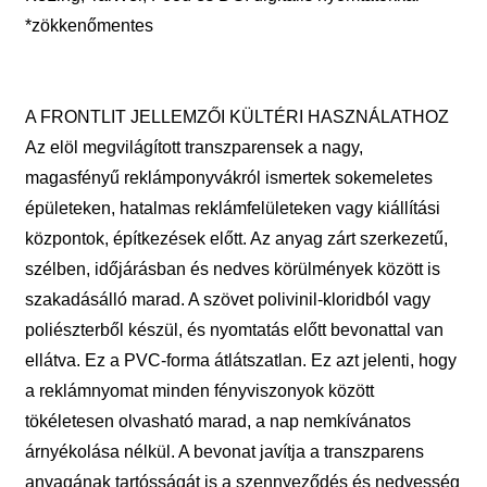
*zökkenőmentes
A FRONTLIT JELLEMZŐI KÜLTÉRI HASZNÁLATHOZ
Az elöl megvilágított transzparensek a nagy,
magasfényű reklámponyvákról ismertek sokemeletes
épületeken, hatalmas reklámfelületeken vagy kiállítási
központok, építkezések előtt. Az anyag zárt szerkezetű,
szélben, időjárásban és nedves körülmények között is
szakadásálló marad. A szövet polivinil-kloridból vagy
poliészterből készül, és nyomtatás előtt bevonattal van
ellátva. Ez a PVC-forma átlátszatlan. Ez azt jelenti, hogy
a reklámnyomat minden fényviszonyok között
tökéletesen olvasható marad, a nap nemkívánatos
árnyékolása nélkül. A bevonat javítja a transzparens
anyagának tartósságát is a szennyeződés és nedvesség