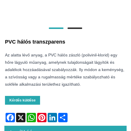
PVC hálós transzparens
Az alatta lévő anyag, a PVC hálós zászló (polivinil-klorid) egy
hőre lágyuló műanyag, amelynek tulajdonságait lágyítók és
adalékok hozzáadásával szabályozzák. Ily módon a keménység,
a szívósság vagy a rugalmasság mértéke szabályozható és
sokféle alkalmazási területhez igazítható.
Kérdés küldése
Facebook
X
WhatsApp
Pinterest
LinkedIn
Share