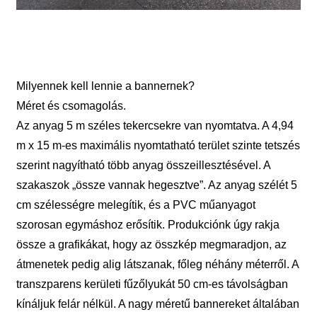
Milyennek kell lennie a bannernek?
Méret és csomagolás.
Az anyag 5 m széles tekercsekre van nyomtatva. A 4,94
m x 15 m-es maximális nyomtatható terület szinte tetszés
szerint nagyítható több anyag összeillesztésével. A
szakaszok „össze vannak hegesztve”. Az anyag szélét 5
cm szélességre melegítik, és a PVC műanyagot
szorosan egymáshoz erősítik. Produkciónk úgy rakja
össze a grafikákat, hogy az összkép megmaradjon, az
átmenetek pedig alig látszanak, főleg néhány méterről. A
transzparens kerületi fűzőlyukát 50 cm-es távolságban
kínáljuk felár nélkül. A nagy méretű bannereket általában