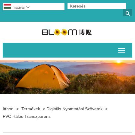
magyar


A fő
Itthon
>
Termékek
>
Digitális Nyomtatási Szövetek
>
PVC Hálós Transzparens