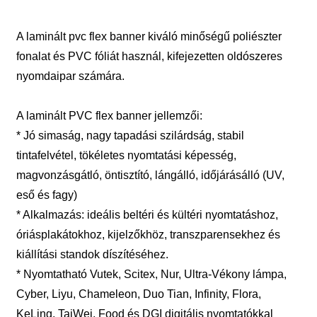
A laminált pvc flex banner kiváló minőségű poliészter
fonalat és PVC fóliát használ, kifejezetten oldószeres
nyomdaipar számára.
A laminált PVC flex banner jellemzői:
* Jó simaság, nagy tapadási szilárdság, stabil
tintafelvétel, tökéletes nyomtatási képesség,
magvonzásgátló, öntisztító, lángálló, időjárásálló (UV,
eső és fagy)
* Alkalmazás: ideális beltéri és kültéri nyomtatáshoz,
óriásplakátokhoz, kijelzőkhöz, transzparensekhez és
kiállítási standok díszítéséhez.
* Nyomtatható Vutek, Scitex, Nur, Ultra-Vékony lámpa,
Cyber, Liyu, Chameleon, Duo Tian, ​​Infinity, Flora,
KeLing, TaiWei, Food és DGI digitális nyomtatókkal