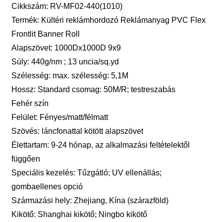
Cikkszám: RV-MF02-440(1010)
Termék: Kültéri reklámhordozó Reklámanyag PVC Flex
Frontlit Banner Roll
Alapszövet: 1000Dx1000D 9x9
Súly: 440g/nm ; 13 uncia/sq.yd
Szélesség: max. szélesség: 5,1M
Hossz: Standard csomag: 50M/R; testreszabás
Fehér szín
Felület: Fényes/matt/félmatt
Szövés: láncfonattal kötött alapszövet
Élettartam: 9-24 hónap, az alkalmazási feltételektől
függően
Speciális kezelés: Tűzgátló; UV ellenállás;
gombaellenes opció
Származási hely: Zhejiang, Kína (szárazföld)
Kikötő: Shanghai kikötő; Ningbo kikötő