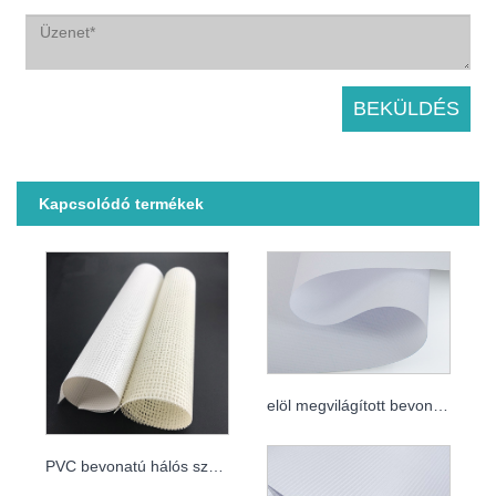
Kapcsolódó termékek
elöl megvilágított bevonatos transzparens
PVC bevonatú hálós szalaghirdetés